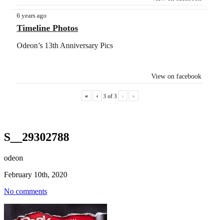
6 years ago
Timeline Photos
Odeon’s 13th Anniversary Pics
View on facebook
«
‹
›
»
3
of
3
S__29302788
odeon
February 10th, 2020
No comments