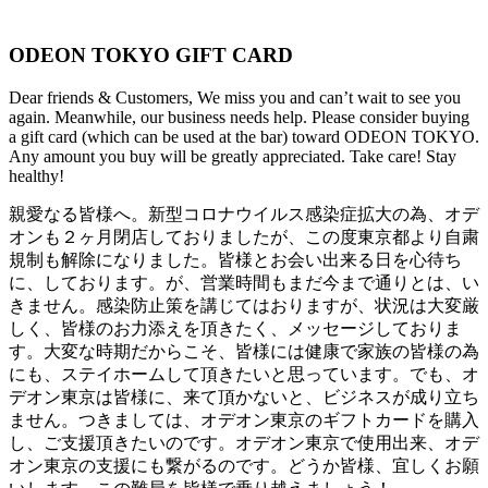
ODEON TOKYO GIFT CARD
Dear friends & Customers, We miss you and can’t wait to see you
again. Meanwhile, our business needs help. Please consider buying
a gift card (which can be used at the bar) toward ODEON TOKYO.
Any amount you buy will be greatly appreciated. Take care! Stay
healthy!
親愛なる皆様へ。新型コロナウイルス感染症拡大の為、オデ
オンも２ヶ月閉店しておりましたが、この度東京都より自粛
規制も解除になりました。皆様とお会い出来る日を心待ち
に、しております。が、営業時間もまだ今まで通りとは、い
きません。感染防止策を講じてはおりますが、状況は大変厳
しく、皆様のお力添えを頂きたく、メッセージしておりま
す。大変な時期だからこそ、皆様には健康で家族の皆様の為
にも、ステイホームして頂きたいと思っています。でも、オ
デオン東京は皆様に、来て頂かないと、ビジネスが成り立ち
ません。つきましては、オデオン東京のギフトカードを購入
し、ご支援頂きたいのです。オデオン東京で使用出来、オデ
オン東京の支援にも繋がるのです。どうか皆様、宜しくお願