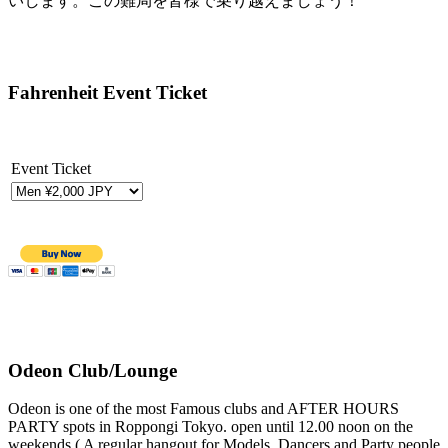
いします。この難局を皆様で乗り越えましょう！
Fahrenheit Event Ticket
Event Ticket
Odeon Club/Lounge
Odeon is one of the most Famous clubs and AFTER HOURS
PARTY spots in Roppongi Tokyo. open until 12.00 noon on the
weekends ( A regular hangout for Models, Dancers and Party people