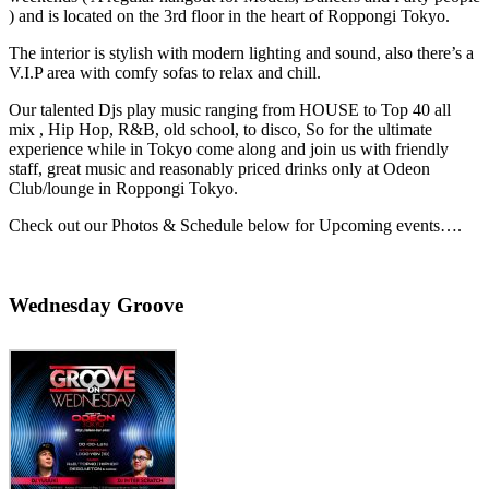
) and is located on the 3rd floor in the heart of Roppongi Tokyo.
The interior is stylish with modern lighting and sound, also there’s a
V.I.P area with comfy sofas to relax and chill.
Our talented Djs play music ranging from HOUSE to Top 40 all
mix , Hip Hop, R&B, old school, to disco, So for the ultimate
experience while in Tokyo come along and join us with friendly
staff, great music and reasonably priced drinks only at Odeon
Club/lounge in Roppongi Tokyo.
Check out our Photos & Schedule below for Upcoming events….
Wednesday Groove