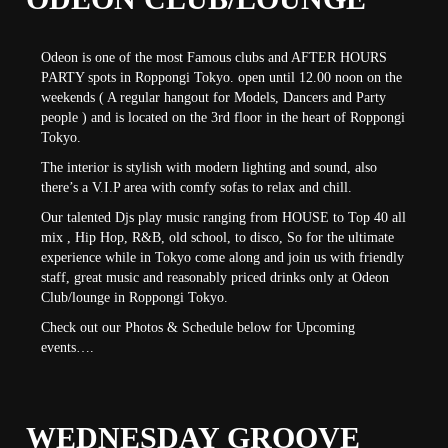
Odeon is one of the most Famous clubs and AFTER HOURS
PARTY spots in Roppongi Tokyo. open until 12.00 noon on the
weekends ( A regular hangout for Models, Dancers and Party
people ) and is located on the 3rd floor in the heart of Roppongi
Tokyo.
The interior is stylish with modern lighting and sound, also
there’s a V.I.P area with comfy sofas to relax and chill.
Our talented Djs play music ranging from HOUSE to Top 40 all
mix , Hip Hop, R&B, old school, to disco, So for the ultimate
experience while in Tokyo come along and join us with friendly
staff, great music and reasonably priced drinks only at Odeon
Club/lounge in Roppongi Tokyo.
Check out our Photos & Schedule below for Upcoming
events….
WEDNESDAY GROOVE