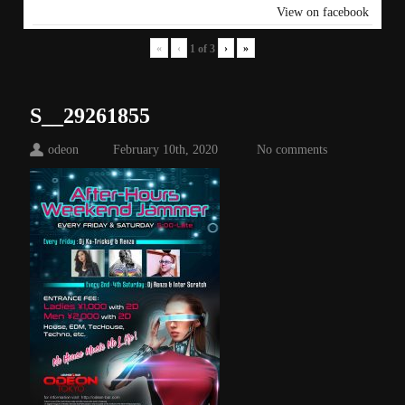
View on facebook
«
‹
›
»
1
of
3
S__29261855
odeon
February 10th, 2020
No comments