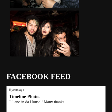
FACEBOOK FEED
6 years ago
Timeline Photos
Juliano in da House!! Many thanks