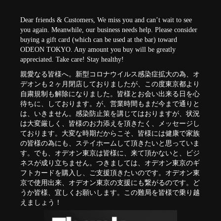
Dear friends & Customers, We miss you and can’t wait to see
you again. Meanwhile, our business needs help. Please consider
buying a gift card (which can be used at the bar) toward
ODEON TOKYO. Any amount you buy will be greatly
appreciated. Take care! Stay healthy!
親愛なる皆様へ。新型コロナウイルス感染症拡大の為、オ
デオンも２ヶ月閉店しておりましたが、この度東京都より
自粛規制も解除になりました。皆様とお会い出来る日を心
待ちに、しております。が、営業時間もまだ今まで通りと
は、いきません。感染防止策を講じてはおりますが、状況
は大変厳しく、皆様のお力添えを頂きたく、メッセージし
ております。大変な時期だからこそ、皆様には健康で家族
の皆様の為にも、ステイホームして頂きたいと思っていま
す。でも、オデオン東京は皆様に、来て頂かないと、ビジ
ネスが成り立ちません。つきましては、オデオン東京のギ
フトカードを購入し、ご支援頂きたいのです。オデオン東
京で使用出来、オデオン東京の支援にも繋がるのです。ど
うか皆様、宜しくお願いします。この難局を皆様で乗り越
えましょう！